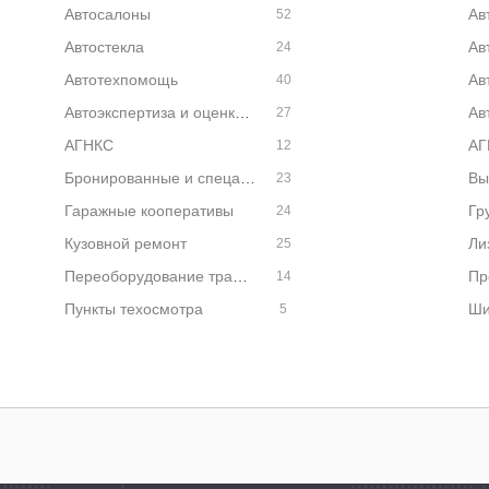
Автосалоны
Ав
52
Автостекла
Ав
24
Автотехпомощь
Ав
40
Автоэкспертиза и оценка автомобилей
Ав
27
АГНКС
АГ
12
Бронированные и спецавтомобили
Вы
23
Гаражные кооперативы
24
Кузовной ремонт
Ли
25
Переоборудование транспорта
14
Пункты техосмотра
Ши
5