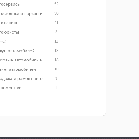
тосервисы
52
тостоянки и паркинги
50
тотюнинг
41
тоюристы
3
НС
11
куп автомобилей
13
Грузовые автомобили и грузовая техника
18
зинг автомобилей
10
Продажа и ремонт автобусов
3
номонтаж
1