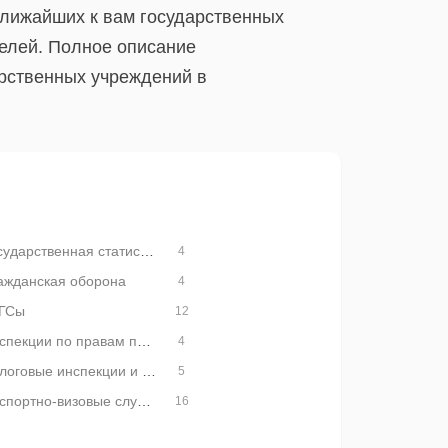
ближайших к вам государственных
телей. Полное описание
рственных учреждений в
Государственная статистика
4
ажданская оборона
4
ГСы
12
Инспекции по правам потребителей
4
Налоговые инспекции и службы
5
Паспортно-визовые службы
16