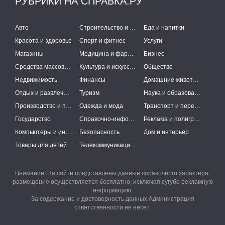
РУБРИКИ НА СПРАВКА.РУ
Авто
Строительство и ремонт
Еда и напитки
Красота и здоровье
Спорт и фитнес
Услуги
Магазины
Медицина и фармацевтика
Бизнес
Средства массовой информации
Культура и искусство
Общество
Недвижимость
Финансы
Домашние животные
Отдых и развлечения
Туризм
Наука и образование
Производство и поставки
Одежда и мода
Транспорт и перевозки
Государство
Справочно-информационные системы
Реклама и полиграфия
Компьютеры и интернет
Безопасность
Дом и интерьер
Товары для детей
Телекоммуникации и связь
Внимание! На сайте представлены данные справочного характера,
размещение осуществляется бесплатно, исключая сугубо рекламную
информацию.
За содержание и достоверность данных Администрация
ответственности не несет.