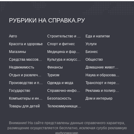
РУБРИКИ НА СПРАВКА.РУ
Авто
Строительство и ремонт
Еда и напитки
Красота и здоровье
Спорт и фитнес
Услуги
Магазины
Медицина и фармацевтика
Бизнес
Средства массовой информации
Культура и искусство
Общество
Недвижимость
Финансы
Домашние животные
Отдых и развлечения
Туризм
Наука и образование
Производство и поставки
Одежда и мода
Транспорт и перевозки
Государство
Справочно-информационные системы
Реклама и полиграфия
Компьютеры и интернет
Безопасность
Дом и интерьер
Товары для детей
Телекоммуникации и связь
Внимание! На сайте представлены данные справочного характера,
размещение осуществляется бесплатно, исключая сугубо рекламную
информацию.