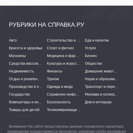
РУБРИКИ НА СПРАВКА.РУ
Авто
Строительство и ремонт
Еда и напитки
Красота и здоровье
Спорт и фитнес
Услуги
Магазины
Медицина и фармацевтика
Бизнес
Средства массовой информации
Культура и искусство
Общество
Недвижимость
Финансы
Домашние животные
Отдых и развлечения
Туризм
Наука и образование
Производство и поставки
Одежда и мода
Транспорт и перевозки
Государство
Справочно-информационные системы
Реклама и полиграфия
Компьютеры и интернет
Безопасность
Дом и интерьер
Товары для детей
Телекоммуникации и связь
Внимание! На сайте представлены данные справочного характера,
размещение осуществляется бесплатно, исключая сугубо рекламную