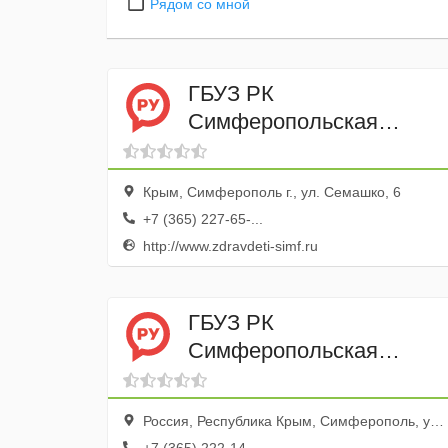
Рядом со мной
ГБУЗ РК
Симферопольская
городская детская
клиническая больница
Крым, Симферополь г., ул. Семашко, 6
+7 (365) 227-65-...
http://www.zdravdeti-simf.ru
ГБУЗ РК
Симферопольская
клиническая больница
скорой медицинской
Россия, Республика Крым, Симферополь, улица Гагарина, 15
помощи № 6