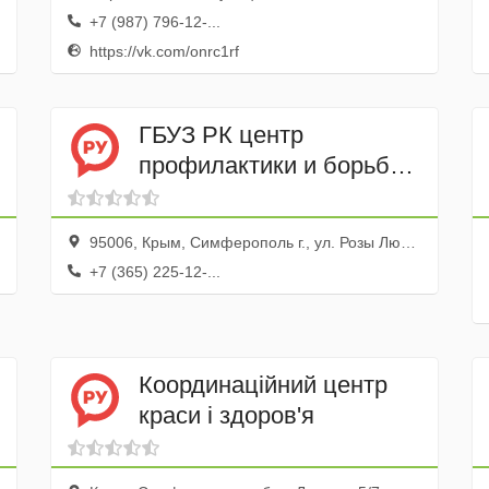
+7 (987) 796-12-...
https://vk.com/onrc1rf
ГБУЗ РК центр
профилактики и борьбы
со спидом
95006, Крым, Симферополь г., ул. Розы Люксембург, 27а
+7 (365) 225-12-...
Координаційний центр
краси і здоров'я