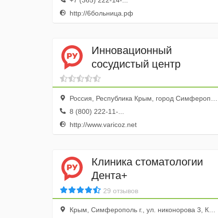
+7 (365) 222-14-...
http://6больница.рф
Инновационный
сосудистый центр
Россия, Республика Крым, город Симферополь, улица Балаклавская, 68, оф. 107
8 (800) 222-11-...
http://www.varicoz.net
Клиника стоматологии
Дента+
29 отзывов
Крым, Симферополь г., ул. никонорова 3, Киевская 171/1