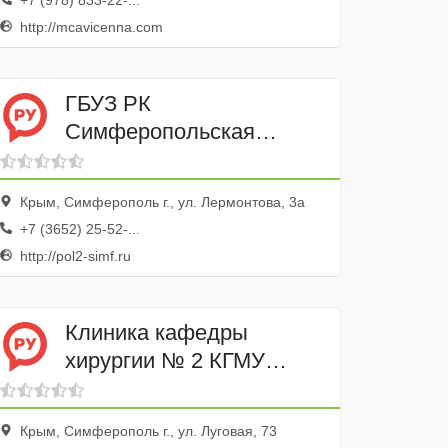
+7 (978) 833-22-...
http://mcavicenna.com
ГБУЗ РК
Симферопольская
поликлиника № 2
Крым, Симферополь г., ул. Лермонтова, 3а
+7 (3652) 25-52-...
http://pol2-simf.ru
Клиника кафедры
хирургии № 2 КГМУ
имени С.И.
Георгиевского
Крым, Симферополь г., ул. Луговая, 73