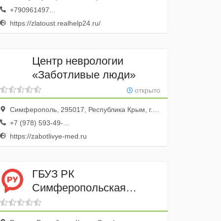
+790961497...
https://zlatoust.realhelp24.ru/
Центр неврологии
«Заботливые люди»
открыто
Симферополь, 295017, Республика Крым, г.Симферополь, ул.Киевская, д.41
+7 (978) 593-49-...
https://zabotlivye-med.ru
ГБУЗ РК
Симферопольская
клиническая больница
скорой медицинской