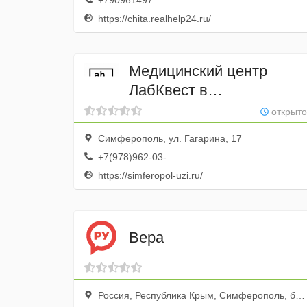
+790961497...
https://chita.realhelp24.ru/
Медицинский центр
ЛабКвест в
Симферополе
открыто
Симферополь, ул. Гагарина, 17
+7(978)962-03-...
https://simferopol-uzi.ru/
Вера
Россия, Республика Крым, Симферополь, бульвар Ленина, 9а