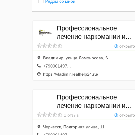
Рядом со мной
Профессиональное
лечение наркомании и
алкоголизма
открыто
Владимир, улица Ломоносова, 6
+790961497...
https://vladimir.realhelp24.ru/
Профессиональное
лечение наркомании и
алкоголизма
1 отзыв
открыто
Черкесск, Подгорная улица, 11