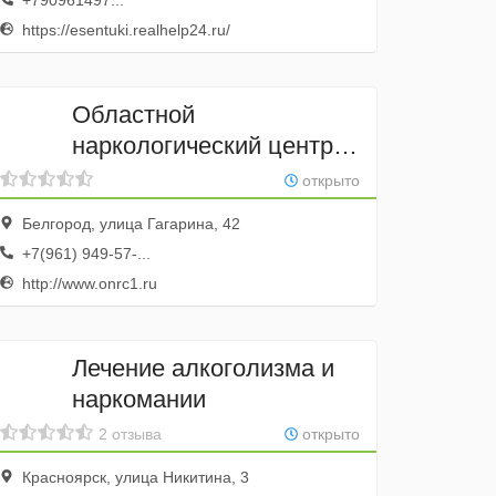
+790961497...
https://esentuki.realhelp24.ru/
Областной
наркологический центр
№ 1
открыто
Белгород, улица Гагарина, 42
+7(961) 949-57-...
http://www.onrc1.ru
Лечение алкоголизма и
наркомании
2 отзыва
открыто
Красноярск, улица Никитина, 3