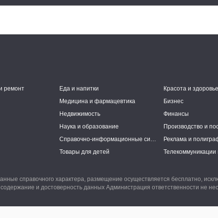
и ремонт
Еда и напитки
Красота и здоровь
Медицина и фармацевтика
Бизнес
Недвижимость
Финансы
Наука и образование
Производство и по
Справочно-информационные системы
Реклама и полигра
Товары для детей
Телекоммуникации 
анные справочного характера, размещение осуществляется бесплатно, иск
 содержание и достоверность данных Администрация ответственности не нес