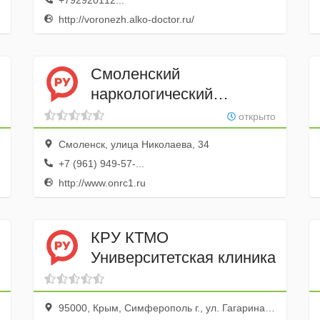
+792920112...
http://voronezh.alko-doctor.ru/
Смоленский
наркологический
реабилитационный
открыто
центр № 2
Смоленск, улица Николаева, 34
+7 (961) 949-57-...
http://www.onrc1.ru
КРУ КТМО
Университетская клиника
95000, Крым, Симферополь г., ул. Гагарина, 15, эт. 2