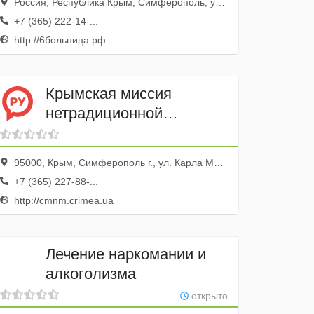
Россия, Республика Крым, Симферополь, улица Гагарина, 15
помощи № 6
+7 (365) 222-14-...
http://6больница.рф
Крымская миссия
нетрадиционной
медицины
95000, Крым, Симферополь г., ул. Карла Маркса, 4, оф. 14
+7 (365) 227-88-...
http://cmnm.crimea.ua
Лечение наркомании и
алкоголизма
открыто