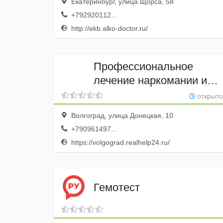
Екатеринбург, улица Щорса, 58
+792920112...
http://ekb.alko-doctor.ru/
Профессиональное
лечение наркомании и
алкоголизма
открыто
Волгоград, улица Донецкая, 10
+790961497...
https://volgograd.realhelp24.ru/
Гемотест