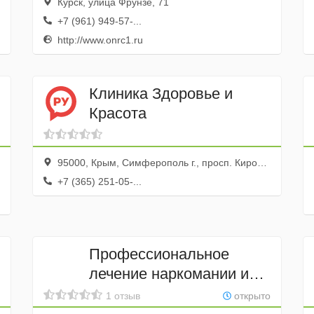
Курск, улица Фрунзе, 71
+7 (961) 949-57-...
http://www.onrc1.ru
Клиника Здоровье и
Красота
95000, Крым, Симферополь г., просп. Кирова, 29/1
+7 (365) 251-05-...
Профессиональное
лечение наркомании и
алкоголизма
1 отзыв
открыто