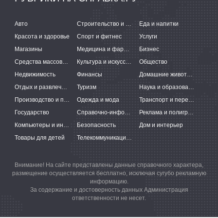
Авто
Строительство и ремонт
Еда и напитки
Красота и здоровье
Спорт и фитнес
Услуги
Магазины
Медицина и фармацевтика
Бизнес
Средства массовой информации
Культура и искусство
Общество
Недвижимость
Финансы
Домашние животные
Отдых и развлечения
Туризм
Наука и образование
Производство и поставки
Одежда и мода
Транспорт и перевозки
Государство
Справочно-информационные системы
Реклама и полиграфия
Компьютеры и интернет
Безопасность
Дом и интерьер
Товары для детей
Телекоммуникации и связь
Внимание! На сайте представлены данные справочного характера,
размещение осуществляется бесплатно, исключая сугубо рекламную
информацию.
За содержание и достоверность данных Администрация
ответственности не несет.